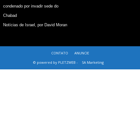
condenado por invadir sede do
Chabad
Notícias de Israel, por David Moran
CONTATO
ANUNCIE
© powered by PLETZWEB -
SA Marketing