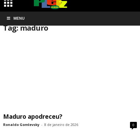
Início
MENU
Tags
Maduro
Tag: maduro
Maduro apodreceu?
Ronaldo Gomlevsky
-
8 de janeiro de 2026
0