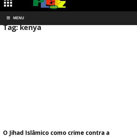
Início
MENU
Tags
Kenya
Tag: kenya
O Jihad Islâmico como crime contra a