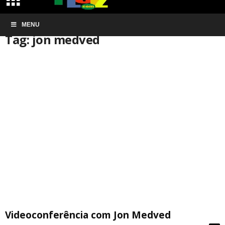
Início
MENU
Tags
Jon medved
Tag: jon medved
Videoconferência com Jon Medved