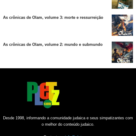
As crônicas de Olam, volume 3: morte e ressurreição
As crônicas de Olam, volume 2: mundo e submundo
Desde 1998, informando a comunidade judaica e seus simpatizantes com
o melhor do conteúdo judaico.