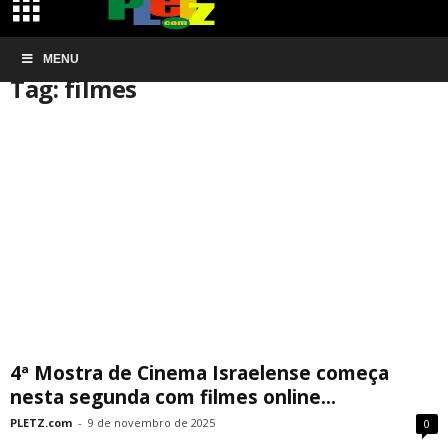
Início
MENU
Tags
Filmes
Tag: filmes
4ª Mostra de Cinema Israelense começa
nesta segunda com filmes online...
PLETZ.com
-
9 de novembro de 2025
0