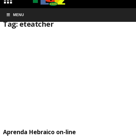
Início
MENU
Tags
Eteatcher
Tag: eteatcher
Aprenda Hebraico on-line