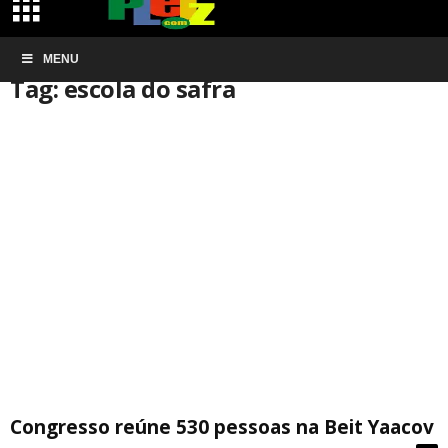
Início
MENU
Tags
Escola do safra
Tag: escola do safra
Congresso reúne 530 pessoas na Beit Yaacov