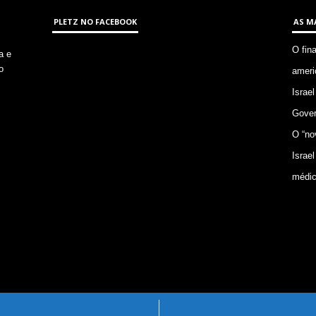
PLETZ NO FACEBOOK
AS M
O fin
a e
o
ameri
Israel
Gover
O “no
Israel
médic