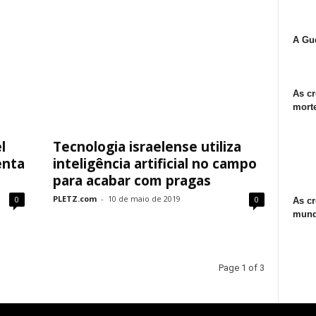
A Gue
As cr
morte
l
Tecnologia israelense utiliza
enta
inteligência artificial no campo
para acabar com pragas
PLETZ.com
-
10 de maio de 2019
0
0
As cr
mund
Page 1 of 3