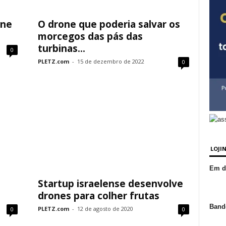
one
O drone que poderia salvar os
morcegos das pás das
turbinas...
0
PLETZ.com
-
15 de dezembro de 2022
0
LOJI
Em de
Startup israelense desenvolve
drones para colher frutas
Bande
PLETZ.com
-
12 de agosto de 2020
0
0