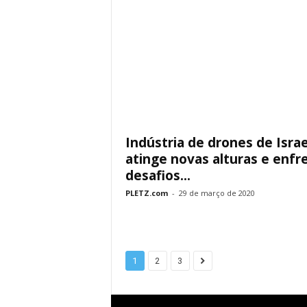
Indústria de drones de Israe
atinge novas alturas e enfr
desafios...
PLETZ.com
-
29 de março de 2020
1
2
3