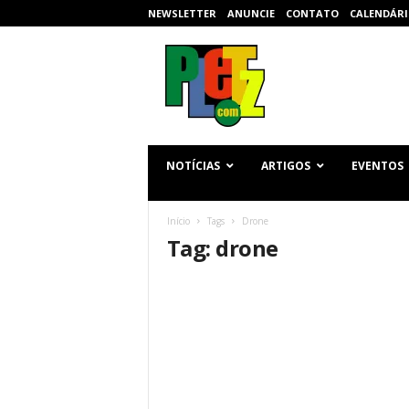
NEWSLETTER
ANUNCIE
CONTATO
CALENDÁRI
p
l
e
t
z
.
c
NOTÍCIAS
ARTIGOS
EVENTOS
o
m
Início
Tags
Drone
Tag: drone