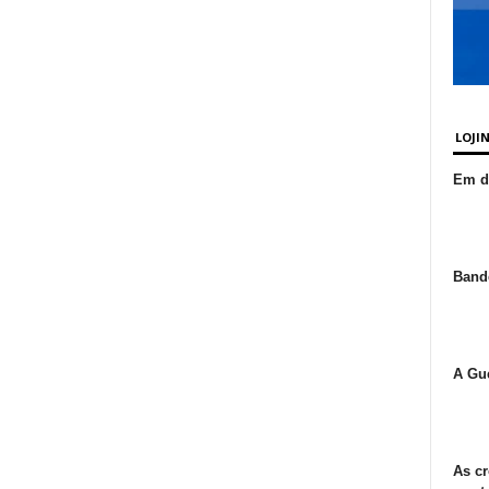
LOJI
Em de
Bande
A Gue
As cr