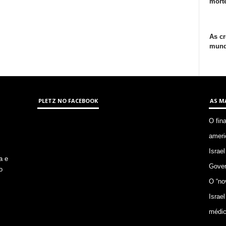
morte
As cr
mund
PLETZ NO FACEBOOK
AS M
O fin
ameri
Israel
a e
Gover
o
O “no
Israel
médic