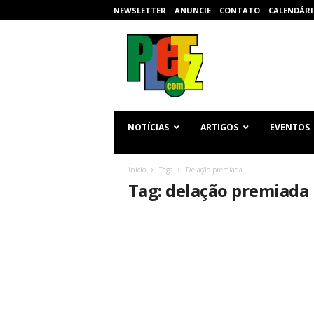
NEWSLETTER
ANUNCIE
CONTATO
CALENDÁRI
p
l
e
t
z
.
c
NOTÍCIAS
ARTIGOS
EVENTOS
o
m
Início
Tags
Delação premiada
Tag: delação premiada