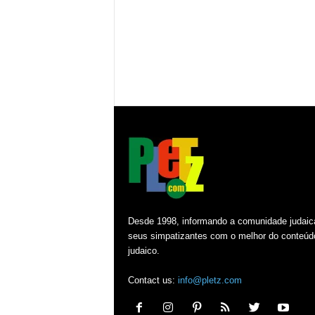
Desde 1998, informando a comunidade judaic
seus simpatizantes com o melhor do conteúd
judaico.
Contact us:
info@pletz.com