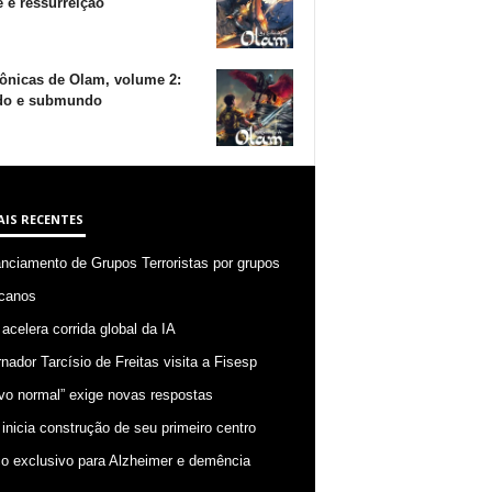
 e ressurreição
ônicas de Olam, volume 2:
o e submundo
AIS RECENTES
anciamento de Grupos Terroristas por grupos
canos
 acelera corrida global da IA
nador Tarcísio de Freitas visita a Fisesp
vo normal” exige novas respostas
 inicia construção de seu primeiro centro
o exclusivo para Alzheimer e demência