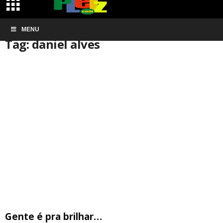
Início
MENU
Tags
Daniel alves
Tag: daniel alves
Gente é pra brilhar…