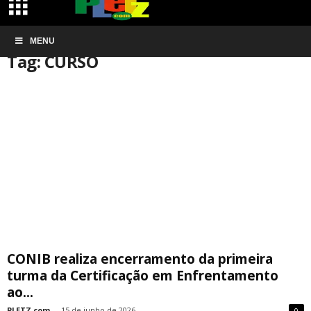
Início
MENU
Tags
CURSO
Tag: CURSO
CONIB realiza encerramento da primeira
turma da Certificação em Enfrentamento
ao...
PLETZ.com
-
15 de junho de 2026
0