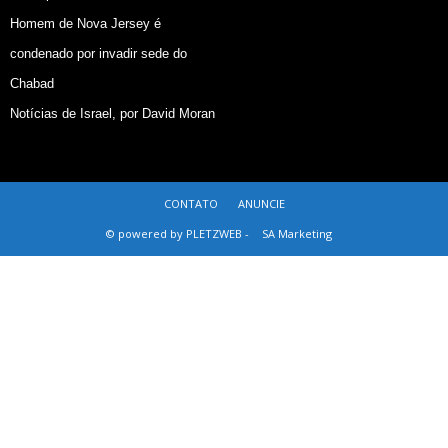
Homem de Nova Jersey é
condenado por invadir sede do
Chabad
Notícias de Israel, por David Moran
CONTATO
ANUNCIE
© powered by PLETZWEB -
SA Marketing