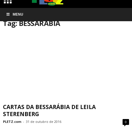
Início
MENU
Tags
BESSARÁBIA
Tag: BESSARÁBIA
CARTAS DA BESSARÁBIA DE LEILA
STERENBERG
PLETZ.com
-
31 de outubro de 2016
0