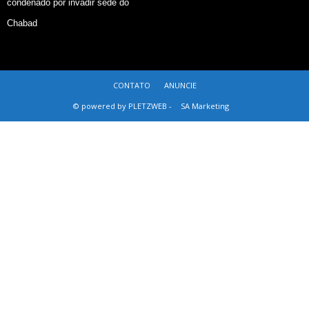
condenado por invadir sede do
Chabad
CONTATO
ANUNCIE
© powered by PLETZWEB -
SA Marketing