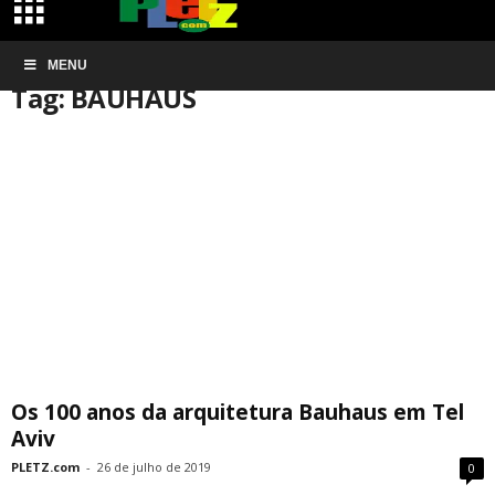
Início
MENU
Tags
BAUHAUS
Tag: BAUHAUS
Os 100 anos da arquitetura Bauhaus em Tel
Aviv
PLETZ.com
-
26 de julho de 2019
0