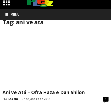
Início
MENU
Tags
Ani ve ata
Tag: ani ve ata
Ani ve Atá – Ofra Haza e Dan Shilon
PLETZ.com
-
27 de janeiro de 2012
0