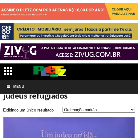
Início
MENU
Produtos marcados com a tag “judeus refugiados”
judeus refugiados
Exibindo um único resultado