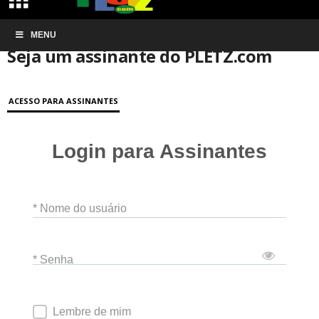
Início
MENU
Conta de associação
Seja um assinante do PLETZ.com
Seja um assinante do PLETZ.com
ACESSO PARA ASSINANTES
Login para Assinantes
* Nome do usuário
* Senha
Lembre de mim