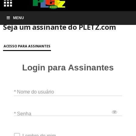
Início
MENU
Conta de associação
Seja um assinante do PLETZ.com
Seja um assinante do PLETZ.com
ACESSO PARA ASSINANTES
Login para Assinantes
* Nome do usuário
* Senha
Lembre de mim