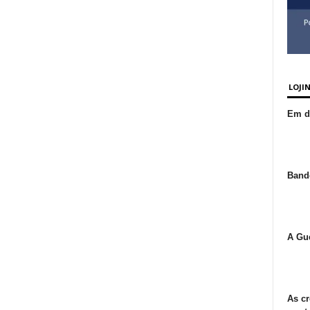
LOJI
Em de
Bande
A Gue
As cr