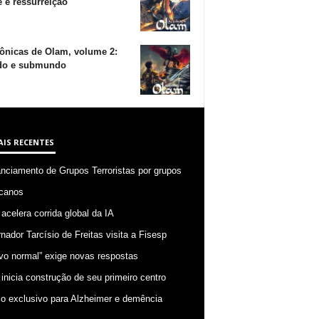
 e ressurreição
ônicas de Olam, volume 2:
o e submundo
AIS RECENTES
anciamento de Grupos Terroristas por grupos
canos
 acelera corrida global da IA
nador Tarcísio de Freitas visita a Fisesp
vo normal” exige novas respostas
 inicia construção de seu primeiro centro
o exclusivo para Alzheimer e demência