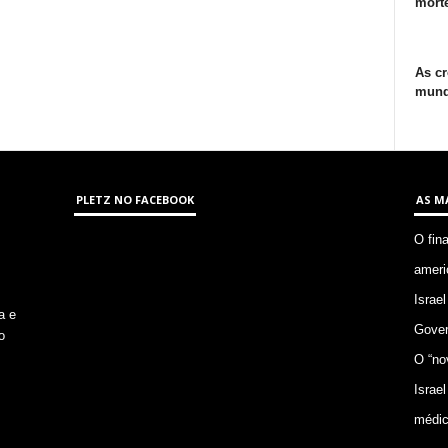
morte
As cr
mund
PLETZ NO FACEBOOK
AS M
O fin
ameri
Israel
a e
Gover
o
O “no
Israel
médic