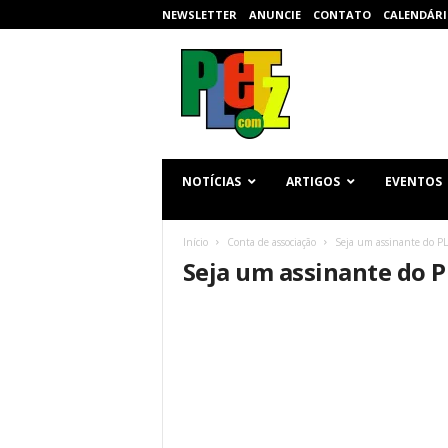
NEWSLETTER
ANUNCIE
CONTATO
CALENDÁRI
p
l
e
t
z
.
c
NOTÍCIAS
ARTIGOS
EVENTOS
o
m
Início
Conta de associação
Seja um assinante do P
Seja um assinante do 