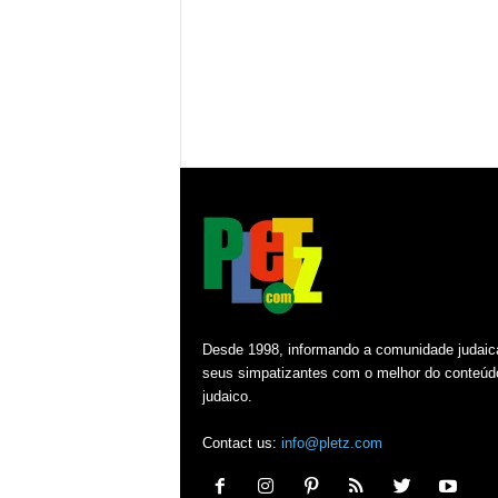
Desde 1998, informando a comunidade judaic
seus simpatizantes com o melhor do conteúd
judaico.
Contact us:
info@pletz.com