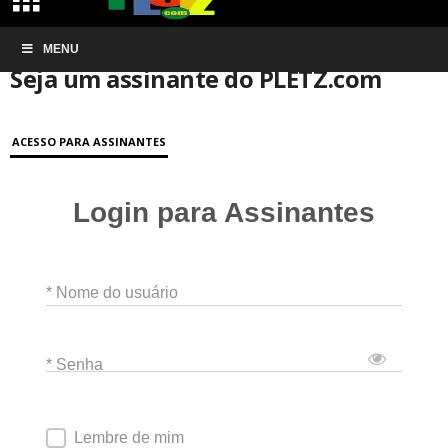
Início
MENU
Conta de associação
Seja um assinante do PLETZ.com
Seja um assinante do PLETZ.com
ACESSO PARA ASSINANTES
Login para Assinantes
* Nome do usuário
* Senha
Lembre de mim