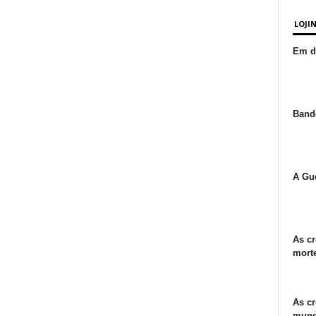
LOJI
Em de
Bande
A Gue
As cr
morte
As cr
mund