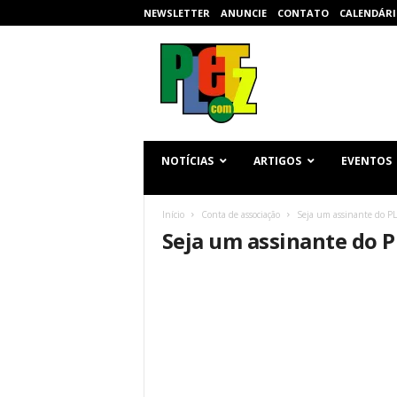
NEWSLETTER
ANUNCIE
CONTATO
CALENDÁRI
p
l
e
t
z
.
c
NOTÍCIAS
ARTIGOS
EVENTOS
o
m
Início
Conta de associação
Seja um assinante do P
Seja um assinante do 