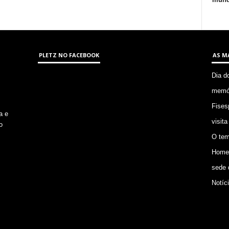
PLETZ NO FACEBOOK
AS M
Dia d
memór
Fises
a e
visita
o
O tem
Homem
sede 
Notíc