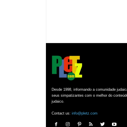
Desde 1998, informando a comunidade judaic
seus simpatizantes com o melhor do conteúd
judaico.
Contact us:
info@pletz.com