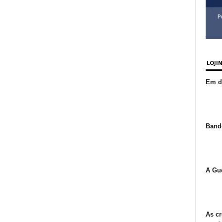
LOJI
Em de
Bande
A Gue
As cr