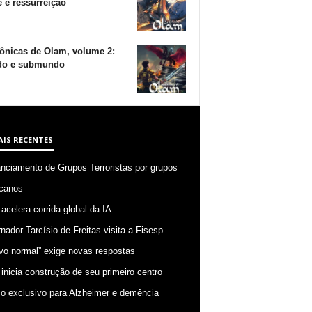
 e ressurreição
ônicas de Olam, volume 2:
o e submundo
AIS RECENTES
anciamento de Grupos Terroristas por grupos
canos
 acelera corrida global da IA
nador Tarcísio de Freitas visita a Fisesp
vo normal” exige novas respostas
 inicia construção de seu primeiro centro
o exclusivo para Alzheimer e demência