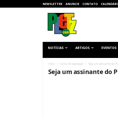
NEWSLETTER
ANUNCIE
CONTATO
CALENDÁRI
p
l
e
t
z
.
c
NOTÍCIAS
ARTIGOS
EVENTOS
o
m
Início
Conta de associação
Seja um assinante do P
Seja um assinante do 