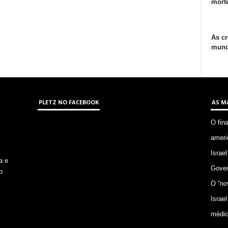
morte
As cr
mund
PLETZ NO FACEBOOK
AS M
O fin
ameri
Israel
a e
Gover
o
O “no
Israel
médic