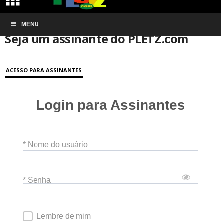
Início
MENU
Conta de associação
Seja um assinante do PLETZ.com
Seja um assinante do PLETZ.com
ACESSO PARA ASSINANTES
Login para Assinantes
* Nome do usuário
* Senha
Lembre de mim