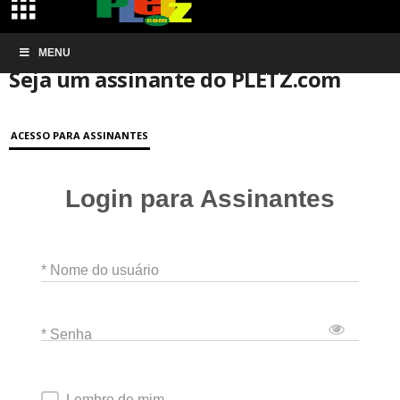
Início
MENU
Conta de associação
Seja um assinante do PLETZ.com
Seja um assinante do PLETZ.com
ACESSO PARA ASSINANTES
Login para Assinantes
* Nome do usuário
* Senha
Lembre de mim