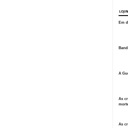
LOJI
Em de
Bande
A Gue
As cr
morte
As cr