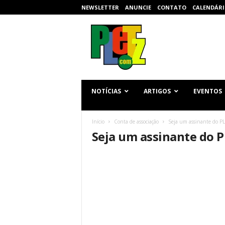
NEWSLETTER
ANUNCIE
CONTATO
CALENDÁRI
p
l
e
t
z
.
c
NOTÍCIAS
ARTIGOS
EVENTOS
o
m
Início
Conta de associação
Seja um assinante do P
Seja um assinante do 