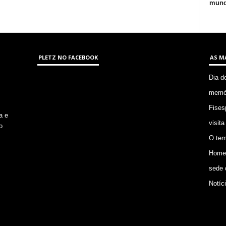
mund
PLETZ NO FACEBOOK
AS M
Dia d
memór
Fises
a e
visita
o
O tem
Homem
sede 
Notíc