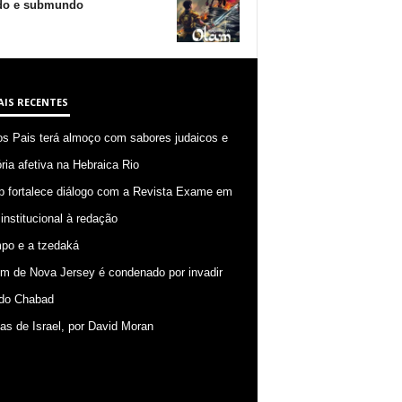
o e submundo
AIS RECENTES
os Pais terá almoço com sabores judaicos e
ia afetiva na Hebraica Rio
p fortalece diálogo com a Revista Exame em
 institucional à redação
po e a tzedaká
 de Nova Jersey é condenado por invadir
do Chabad
ias de Israel, por David Moran