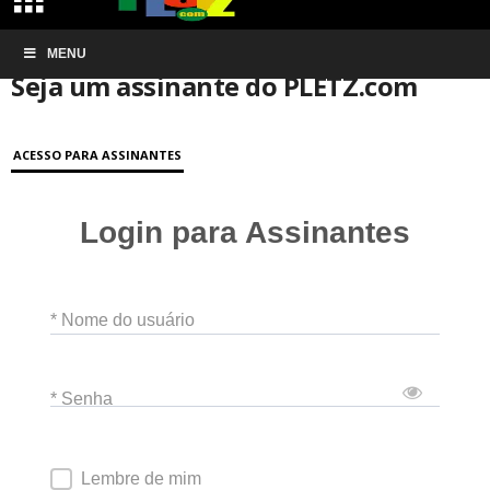
Início
MENU
Conta de associação
Seja um assinante do PLETZ.com
Seja um assinante do PLETZ.com
ACESSO PARA ASSINANTES
Login para Assinantes
* Nome do usuário
* Senha
Lembre de mim