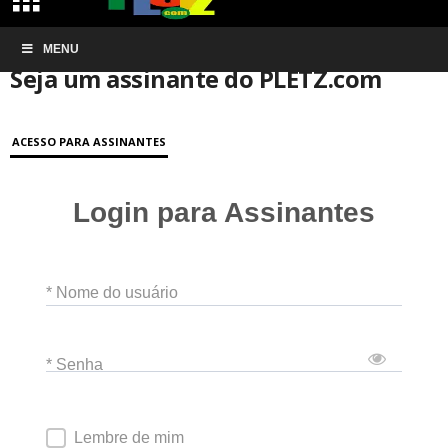
Início
MENU
Conta de associação
Seja um assinante do PLETZ.com
Seja um assinante do PLETZ.com
ACESSO PARA ASSINANTES
Login para Assinantes
* Nome do usuário
* Senha
Lembre de mim