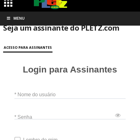
Início
MENU
Conta de associação
Seja um assinante do PLETZ.com
Seja um assinante do PLETZ.com
ACESSO PARA ASSINANTES
Login para Assinantes
* Nome do usuário
* Senha
Lembre de mim