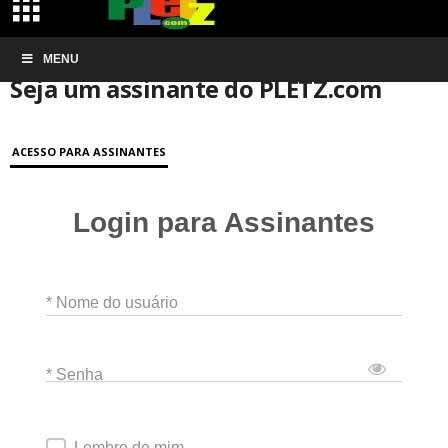
Início
MENU
Conta de associação
Seja um assinante do PLETZ.com
Seja um assinante do PLETZ.com
ACESSO PARA ASSINANTES
Login para Assinantes
* Nome do usuário
* Senha
Lembre de mim