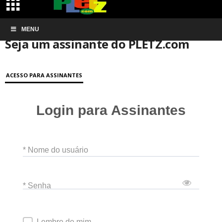
Início
MENU
Conta de associação
Seja um assinante do PLETZ.com
Seja um assinante do PLETZ.com
ACESSO PARA ASSINANTES
Login para Assinantes
* Nome do usuário
* Senha
Lembre de mim