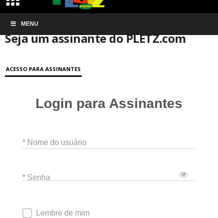
Início
MENU
Conta de associação
Seja um assinante do PLETZ.com
Seja um assinante do PLETZ.com
ACESSO PARA ASSINANTES
Login para Assinantes
* Nome do usuário
* Senha
Lembre de mim