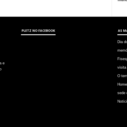
PLETZ NO FACEBOOK
AS M
Dia d
memór
Fises
a e
visita
o
O tem
Homem
sede 
Notíc