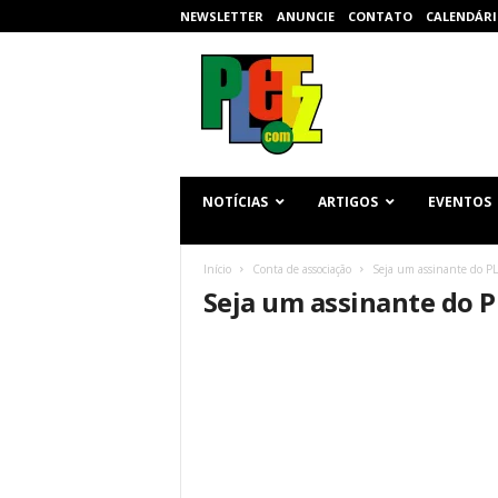
NEWSLETTER
ANUNCIE
CONTATO
CALENDÁRI
p
l
e
t
z
.
c
NOTÍCIAS
ARTIGOS
EVENTOS
o
m
Início
Conta de associação
Seja um assinante do P
Seja um assinante do 