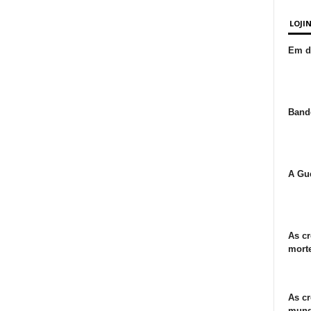
LOJI
Em de
Bande
A Gue
As cr
morte
As cr
mund