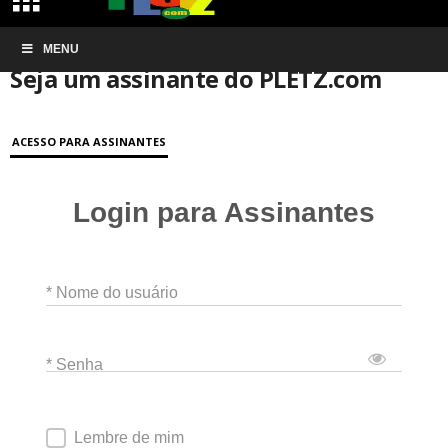
Início
MENU
Conta de associação
Seja um assinante do PLETZ.com
Seja um assinante do PLETZ.com
ACESSO PARA ASSINANTES
Login para Assinantes
* Nome do usuário
* Senha
Lembre de mim