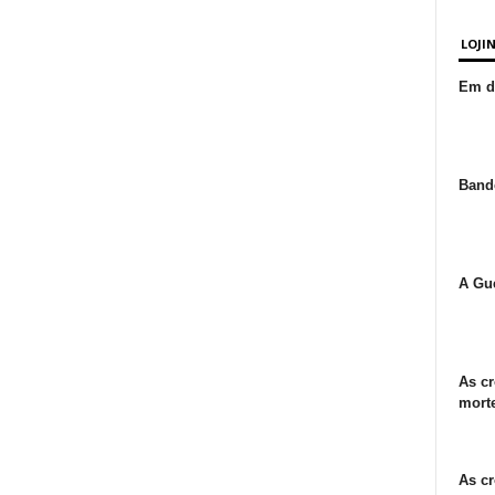
LOJI
Em de
Bande
A Gue
As cr
morte
As cr