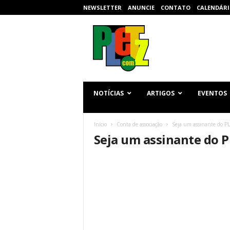
NEWSLETTER
ANUNCIE
CONTATO
CALENDÁRI
p
l
e
t
z
.
c
NOTÍCIAS
ARTIGOS
EVENTOS
o
m
Início
Conta de associação
Seja um assinante do P
Seja um assinante do 