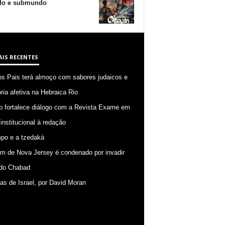
o e submundo
AIS RECENTES
os Pais terá almoço com sabores judaicos e
ia afetiva na Hebraica Rio
p fortalece diálogo com a Revista Exame em
 institucional à redação
po e a tzedaká
 de Nova Jersey é condenado por invadir
do Chabad
ias de Israel, por David Moran