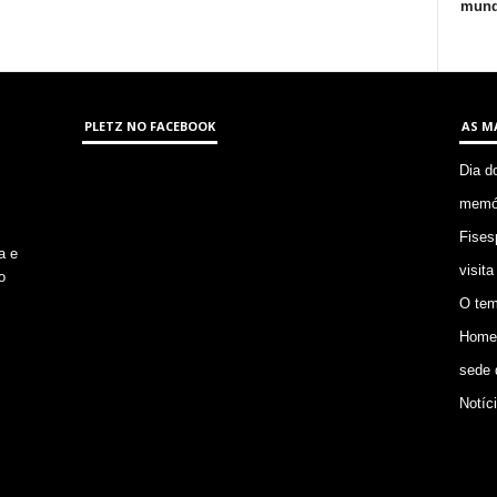
mund
PLETZ NO FACEBOOK
AS M
Dia d
memór
Fises
a e
visita
o
O tem
Homem
sede 
Notíc