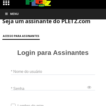
Início
MENU
Conta de associação
Seja um assinante do PLETZ.com
Seja um assinante do PLETZ.com
ACESSO PARA ASSINANTES
Login para Assinantes
* Nome do usuário
* Senha
Lembre de mim