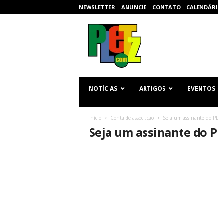
NEWSLETTER
ANUNCIE
CONTATO
CALENDÁRI
p
l
e
t
z
.
c
NOTÍCIAS
ARTIGOS
EVENTOS
o
m
Início
Conta de associação
Seja um assinante do P
Seja um assinante do 