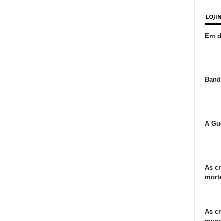
LOJI
Em de
Bande
A Gue
As cr
morte
As cr
mund