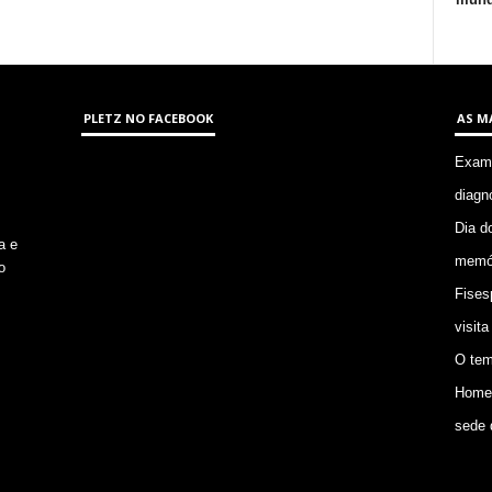
PLETZ NO FACEBOOK
AS M
Exame
diagn
Dia d
a e
memór
o
Fises
visita
O tem
Homem
sede 