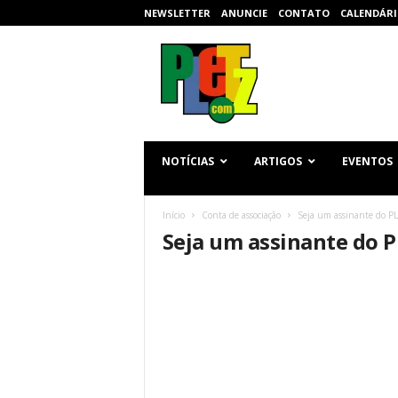
NEWSLETTER
ANUNCIE
CONTATO
CALENDÁRI
p
l
e
t
z
.
c
NOTÍCIAS
ARTIGOS
EVENTOS
o
m
Início
Conta de associação
Seja um assinante do P
Seja um assinante do 