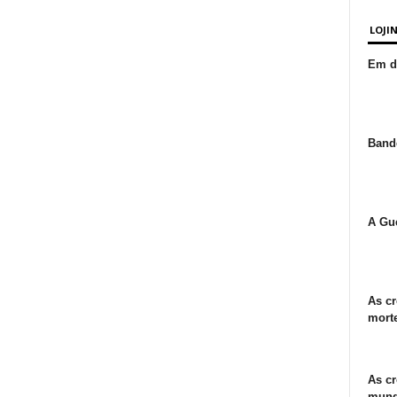
LOJI
Em de
Bande
A Gue
As cr
morte
As cr
mund