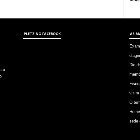
PLETZ NO FACEBOOK
AS M
Exame
diagn
Dia d
a e
memór
o
Fises
visita
O tem
Homem
sede 